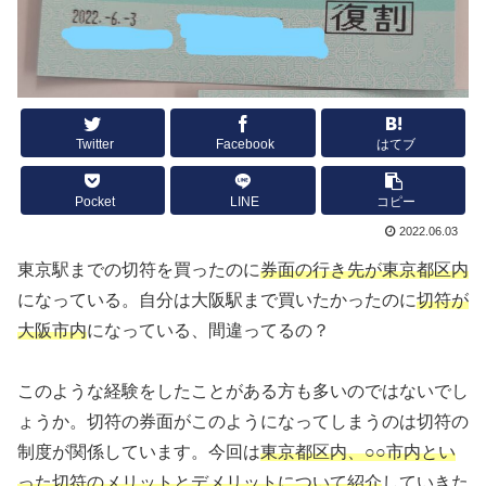
Twitter
Facebook
はてブ
Pocket
LINE
コピー
2022.06.03
東京駅までの切符を買ったのに
券面の行き先が東京都区内
になっている。自分は大阪駅まで買いたかったのに
切符が
大阪市内
になっている、間違ってるの？
このような経験をしたことがある方も多いのではないでし
ょうか。切符の券面がこのようになってしまうのは切符の
制度が関係しています。今回は
東京都区内、○○市内とい
った切符のメリットとデメリットについて紹介
していきた