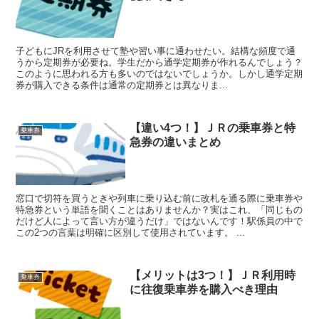
子どもにJRを利用させて塾や習い事に通わせたい。結構な頻度で通
うから定期券が必要ね。学生だから通学定期券が作れるんでしょう？
このように思われる方も多いのではないでしょうか。しかし通学定期
券が購入できる条件は通常の定期券とは異なりま...
【違い4つ！】ＪＲの乗車券と特
乗車券
急券の違いまとめ
窓口で切符を買うときや列車に乗り込む前に改札を通る際に乗車券や
特急券という単語を聞くことはありませんか？実はこれ、「同じもの
だけど人によって言い方が違うだけ」ではないんです！駅係員の中で
この2つの言葉は明確に区別して使用されています。 ...
【メリットは3つ！】ＪＲ利用時
乗車券
に往復乗車券を購入べき理由