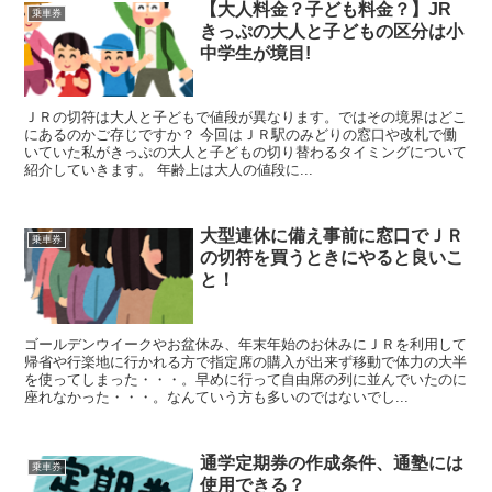
【大人料金？子ども料金？】JR
乗車券
きっぷの大人と子どもの区分は小
中学生が境目!
ＪＲの切符は大人と子どもで値段が異なります。ではその境界はどこ
にあるのかご存じですか？ 今回はＪＲ駅のみどりの窓口や改札で働
いていた私がきっぷの大人と子どもの切り替わるタイミングについて
紹介していきます。 年齢上は大人の値段に...
大型連休に備え事前に窓口でＪＲ
乗車券
の切符を買うときにやると良いこ
と！
ゴールデンウイークやお盆休み、年末年始のお休みにＪＲを利用して
帰省や行楽地に行かれる方で指定席の購入が出来ず移動で体力の大半
を使ってしまった・・・。早めに行って自由席の列に並んでいたのに
座れなかった・・・。なんていう方も多いのではないでし...
通学定期券の作成条件、通塾には
乗車券
使用できる？